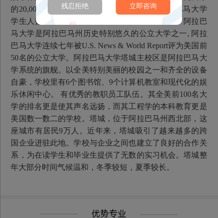
残忍拒绝
立即咨询
的20,000 名学生就读于此。 国际学生占了阿拉巴马大学
学生人数的 4%，他们分别来自77个不同的国家。阿拉巴
马大学是阿拉巴马州历史特别悠久的公立大学之一, 阿拉
巴马大学连续七年被U.S. News & World Report评为美国前
50名的公立大学。阿拉巴马大学塔城主校区是阿拉巴马大
学系统的旗舰。以全美特别美丽的校园之一和齐全的设备
自豪，学校里有6个图书馆、9个计算机教室和现代化的娱
乐休闲中心。 有优秀的教职员工队伍。其全美前100名大
学的排名更是使其声名远扬，而其工程学的本科教育更是
美国数一数二的学校。塔城，位于阿拉巴马州西北部，这
座城市有居民9万人。近年来，塔城吸引了越来越多的跨
国企业进驻此地。学校与企业之间也建立了良好的合作关
系，为在读学生和毕业生提供了无数的实习机会。塔城整
年大部分时间气候温和，冬季较短，夏季较长。