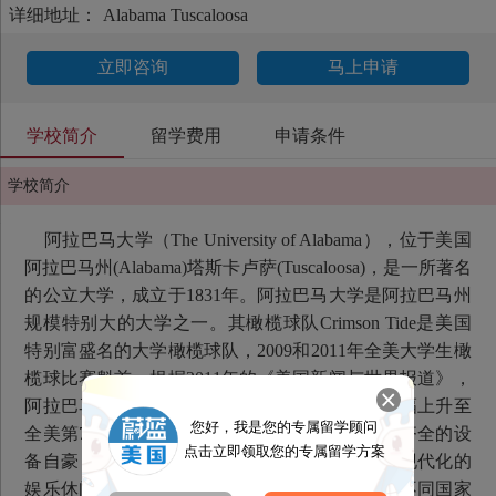
详细地址：
Alabama Tuscaloosa
立即咨询
马上申请
学校简介
留学费用
申请条件
学校简介
阿拉巴马大学（The University of Alabama），位于美国
阿拉巴马州(Alabama)塔斯卡卢萨(Tuscaloosa)，是一所著名
的公立大学，成立于1831年。阿拉巴马大学是阿拉巴马州
规模特别大的大学之一。其橄榄球队Crimson Tide是美国
特别富盛名的大学橄榄球队，2009和2011年全美大学生橄
榄球比赛魁首。根据2011年的《美国新闻与世界报道》，
阿拉巴马大学为美国全国性率先级大学，排名大幅上升至
您好，我是您的专属留学顾问
全美第75名。学校以全美特别美丽的校园之一和齐全的设
点击立即领取您的专属留学方案
备自豪，学校里有6个图书馆、9个计算机教室和现代化的
娱乐休闲中心。每年平均有来自全美各州及许多不同国家