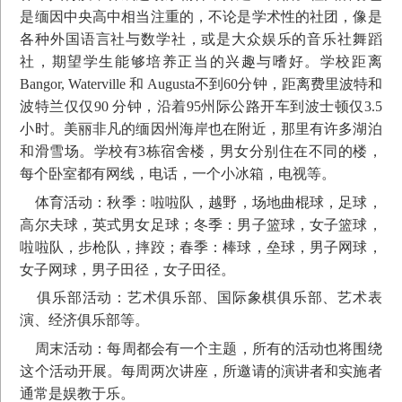
是缅因中央高中相当注重的，不论是学术性的社团，像是
各种外国语言社与数学社，或是大众娱乐的音乐社舞蹈
残忍拒绝
立即咨询
社，期望学生能够培养正当的兴趣与嗜好。学校距离
Bangor, Waterville 和 Augusta不到60分钟，距离费里波特和
波特兰仅仅90 分钟，沿着95州际公路开车到波士顿仅3.5
小时。美丽非凡的缅因州海岸也在附近，那里有许多湖泊
和滑雪场。学校有3栋宿舍楼，男女分别住在不同的楼，
每个卧室都有网线，电话，一个小冰箱，电视等。
体育活动：秋季：啦啦队，越野，场地曲棍球，足球，
高尔夫球，英式男女足球；冬季：男子篮球，女子篮球，
啦啦队，步枪队，摔跤；春季：棒球，垒球，男子网球，
女子网球，男子田径，女子田径。
俱乐部活动：艺术俱乐部、国际象棋俱乐部、艺术表
演、经济俱乐部等。
周末活动：每周都会有一个主题，所有的活动也将围绕
这个活动开展。每周两次讲座，所邀请的演讲者和实施者
通常是娱教于乐。