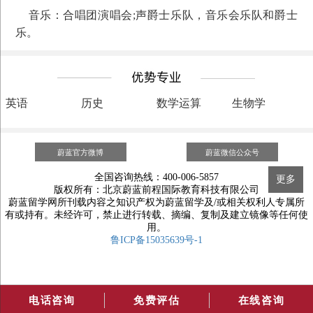
音乐：合唱团演唱会;声爵士乐队，音乐会乐队和爵士
乐。
英语
历史
数学运算
生物学
蔚蓝官方微博
蔚蓝微信公众号
全国咨询热线：400-006-5857
更多
版权所有：北京蔚蓝前程国际教育科技有限公司
蔚蓝留学网所刊载内容之知识产权为蔚蓝留学及/或相关权利人专属所
有或持有。未经许可，禁止进行转载、摘编、复制及建立镜像等任何使
用。
鲁ICP备15035639号-1
电话咨询
免费评估
在线咨询