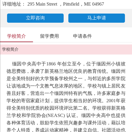
详细地址：
295 Main Street ，Pittsfield，ME 04967
立即咨询
马上申请
学校简介
留学费用
申请条件
学校简介
缅因中央高中于1866 年创立至今，位于缅因州小镇彼
德思费德，承袭了新英格兰地区优良的教育传统。缅因州
是全美特别好的大学预备学校州之一，与邻近的多所学院
让该地成为一个文教气息浓厚的地区。学校与镇上居民友
善且好客，营造出一个缅因州特有的气氛，许多家庭参与
学校的寄宿家庭计划，提供学生相当好的环境。2001年获
得全美特别优质的校园环境评比第二名。学校获得新英格
兰学校和学院协会(NEASC) 认证。缅因中央高中也提供
各种体育活动，鼓励学生依照兴趣参与课外活动，藉以培
您好，我是您的专属留学顾问
点击立即领取您的专属留学方案
养个人特质，养成运动家精神，并建立自信。社团活动也