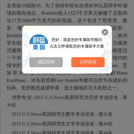
全美前10或前30。为了保持学校在自然科学以及跨学科领
域的领先地位，Brandeis投入1亿5千万美元修建了总面积
达17万5000平方英尺的科技园。这个包含了研究室、教
室、咖啡厅等等的科技社区已经于2009年正式启用。
Brandeis提供遍布70多个国家的250多个交换生项目，校内
您好，我是您的专属留学顾问
学生组织超过250个，加上宿舍区别具一格的苏格兰城堡
点击立即领取您的专属留学方案
式建筑和触手可及的波士顿繁华便利，足以保证你能度过
一个丰富多彩的四年本科生活。众多知名校友中，纽约时
残忍拒绝
立即咨询
报专栏作家、《世界是平的》作者Thomas L.Friedman，芝
加哥大学校长Robert Zimmer，《Friends》编剧Marta
Kauffman，冰岛前首相Geir Haarde等都可以作为你成长的
目标。支持雅思成绩申请；波士顿地区五大名校之一。
优势专业: 2015 U.S.News美国研究生历史专业排名 - 第
36名
2015 U.S.News美国研究生数学专业排名 - 第41名
2015 U.S.News美国研究生文学专业排名 - 第44名
2015 U.S.News美国研究生语言专业排名 - 第44名