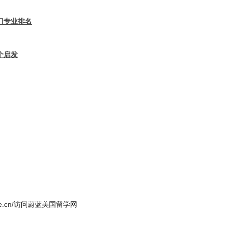
热门专业排名
个启发
iuxue.cn/访问蔚蓝美国留学网