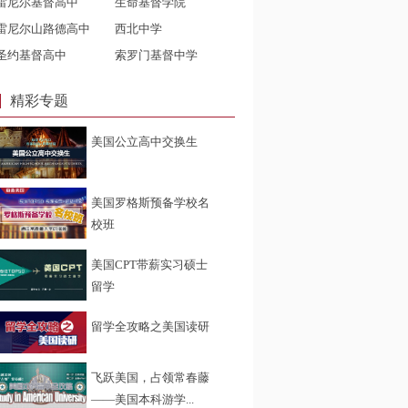
雷尼尔基督高中
生命基督学院
雷尼尔山路德高中
西北中学
圣约基督高中
索罗门基督中学
精彩专题
美国公立高中交换生
美国罗格斯预备学校名
校班
美国CPT带薪实习硕士
留学
留学全攻略之美国读研
飞跃美国，占领常春藤
——美国本科游学...