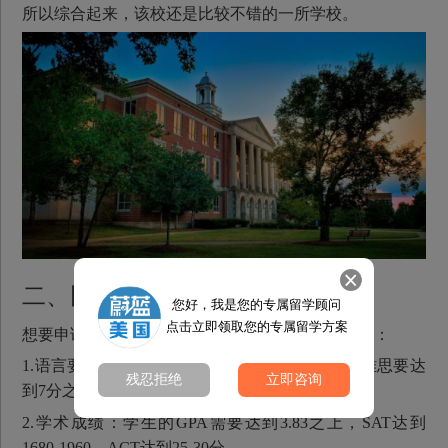
所以综合起来，该校还是比较不错的一所学校。
二、田纳西州立大学申请条件
您好，我是您的专属留学顾问
点击立即领取您的专属留学方案
想要申请田纳西州立大学，学生需要达到以下条件：
1.语言要求：学生的托福成绩要达到80分之上，雅思要达
残忍拒绝
立即咨询
到7分之上。
2.学术成绩：学生的GPA需要达到3.83之上，SAT达到
1680-1960，ACT达到25-30分。