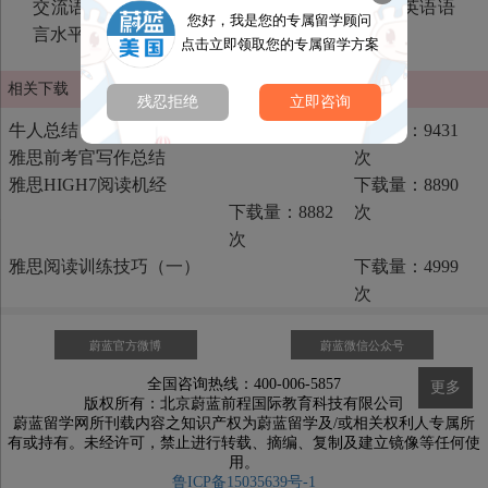
交流语言的国家或地区学习或工作的人们设置的英语语
您好，我是您的专属留学顾问
言水平考试。
点击立即领取您的专属留学方案
相关下载
残忍拒绝
立即咨询
牛人总结【雅思7.5以上经验】63大页超详细
下载量：9431
雅思前考官写作总结
次
雅思HIGH7阅读机经
下载量：8890
下载量：8882
次
次
雅思阅读训练技巧（一）
下载量：4999
次
蔚蓝官方微博
蔚蓝微信公众号
全国咨询热线：400-006-5857
更多
版权所有：北京蔚蓝前程国际教育科技有限公司
蔚蓝留学网所刊载内容之知识产权为蔚蓝留学及/或相关权利人专属所
有或持有。未经许可，禁止进行转载、摘编、复制及建立镜像等任何使
用。
鲁ICP备15035639号-1