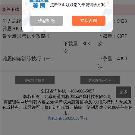
点击立即领取您的专属留学方案
相关下载
残忍拒绝
立即咨询
牛人总结【雅思7.5以上经验】63大页超详细
下载量：9428
雅思HIGH7阅读机经
次
最全雅思考试全攻略！
下载量：8877
下载量：8031
次
次
雅思阅读训练技巧（一）
下载量：4999
次
蔚蓝官方微博
蔚蓝微信公众号
全国咨询热线：400-006-5857
更多
版权所有：北京蔚蓝前程国际教育科技有限公司
蔚蓝留学网所刊载内容之知识产权为蔚蓝留学及/或相关权利人专属所
有或持有。未经许可，禁止进行转载、摘编、复制及建立镜像等任何使
用。
鲁ICP备15035639号-1