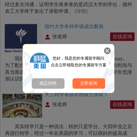
经过多次沟通，证明学生将来拿的是武汉大学的学位，德州
农工大学终于发出了录取申请。
[详情]
纽约大学本科申请成功案例
张老师
在线咨询
您好，我是您的专属留学顾问
我们都知道文书包括三部分：简历，推荐信和essay。
点击立即领取您的专属留学方案
为了配合学生的时间，每当同学放学后，我都会抽出时间与
其当面进行交流。每次我们都有新的收获与感悟。学生也渐
渐认识到我们申请老师的专业度与责任感。
[详情]
残忍拒绝
立即咨询
大三转学喜获名校硕士录取！
张老师
在线咨询
其实转学只是一种说法，转的只是学分。大四毕业之后
再进行转学，经过一年在美国的学习，可以很好的提高成