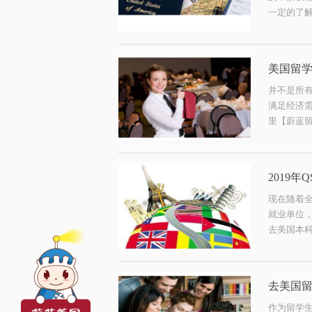
一定的了解，
美国留
并不是所
满足经济
里【蔚蓝留
2019
现在随着
就业单位，
去美国本科
去美国
​作为留