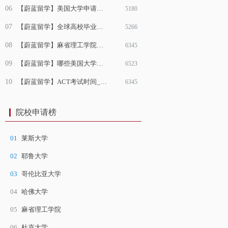
06
【蔚蓝留学】美国大学申请要求_申请条件
5180
07
【蔚蓝留学】全球高校毕业生就业力排名 斯坦福第一清华第九
5266
08
【蔚蓝留学】麻省理工学院发布3D新技术
6345
09
【蔚蓝留学】哪些美国大学认可act成绩?
6523
10
【蔚蓝留学】ACT考试时间_美国高考考试时间
6345
院校申请榜
01
莱斯大学
02
耶鲁大学
03
哥伦比亚大学
04
哈佛大学
05
麻省理工学院
06
杜克大学