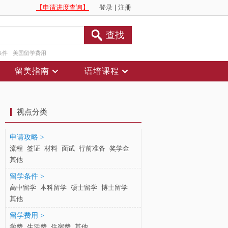
【申请进度查询】
登录
|
注册
查找
条件
美国留学费用
留美指南
语培课程
视点分类
申请攻略 >
流程
签证
材料
面试
行前准备
奖学金
其他
留学条件 >
高中留学
本科留学
硕士留学
博士留学
其他
留学费用 >
学费
生活费
住宿费
其他