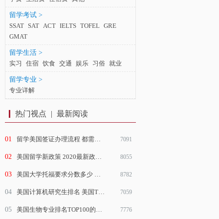
留学考试 >
SSAT
SAT
ACT
IELTS
TOFEL
GRE
GMAT
留学生活 >
实习
住宿
饮食
交通
娱乐
习俗
就业
留学专业 >
专业详解
热门视点
|
最新阅读
01
留学美国签证办理流程 都需要经过哪些办理步骤
7091
02
美国留学新政策 2020最新政策解读（附受疫情影响的最新政策）
8055
03
美国大学托福要求分数多少 一定要提交托福成绩吗
8782
04
美国计算机研究生排名 美国TOP50计算机大学介绍
7059
05
美国生物专业排名TOP100的大学名单排行榜介绍
7776